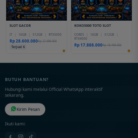
SLOT GACOR
KOKO5000 TOTO SLOT
I7
|
16GB
|
512GB
|
RTX5050
CORE5
|
16GB
|
512GB
|
RTX4050
Rp 28.600.080
Rp 27.999.000
Rp 17.888.000
Rp 18.499.000
Terjual 6
BUTUH BANTUAN?
Hubungi kami melalui Official WhatsApp interaktif
sekarang.
Kirim Pesan
Ikuti kami: