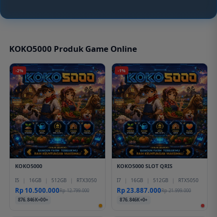
KOKO5000 cocok bagi pengguna yang ingin
merasakan pengalaman online yang lebih
mengikuti perkembangan teknologi digital
nyaman, ringan, dan bernilai.
melalui pengalaman yang lebih sederhana
dan terarah. Dengan tampilan yang ramah
pengguna serta akses yang fleksibel,
KOKO5000 Produk Game Online
KOKO5000 dapat menjadi pilihan untuk
memahami arah inovasi digital secara lebih
nyaman.
-2%
-1%
KOKO5000
KOKO5000 SLOT QRIS
I5
|
16GB
|
512GB
|
RTX3050
I7
|
16GB
|
512GB
|
RTX5050
Rp 10.500.000
Rp 23.887.000
Rp 12.799.000
Rp 21.999.000
876.846K+00+
876.846K+0+