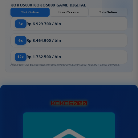
KOKO5000 KOKO5000 GAME DIGITAL
Slot Online
Live Cassino
Toto Online
3x
Rp 6.929.700 / bln
6x
Rp 3.464.900 / bln
12x
Rp 1.732.500 / bln
Angka estimasi. Bisa berhttps://mobile.koko5000kita.site/ sesuai kebijakan bank / penyedia.
KOKO5000