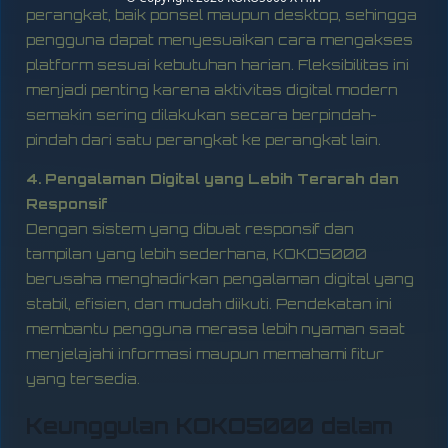
perangkat, baik ponsel maupun desktop, sehingga
pengguna dapat menyesuaikan cara mengakses
platform sesuai kebutuhan harian. Fleksibilitas ini
menjadi penting karena aktivitas digital modern
semakin sering dilakukan secara berpindah-
pindah dari satu perangkat ke perangkat lain.
4. Pengalaman Digital yang Lebih Terarah dan
Responsif
Dengan sistem yang dibuat responsif dan
tampilan yang lebih sederhana, KOKO5000
berusaha menghadirkan pengalaman digital yang
stabil, efisien, dan mudah diikuti. Pendekatan ini
membantu pengguna merasa lebih nyaman saat
menjelajahi informasi maupun memahami fitur
yang tersedia.
Keunggulan KOKO5000 dalam