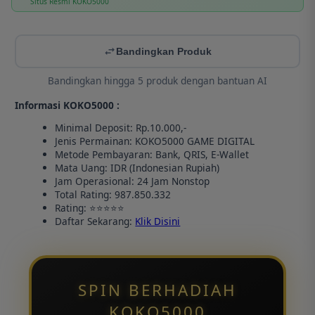
Situs Resmi KOKO5000
Bandingkan Produk
Bandingkan hingga 5 produk dengan bantuan AI
Informasi KOKO5000 :
Minimal Deposit: Rp.10.000,-
Jenis Permainan: KOKO5000 GAME DIGITAL
Metode Pembayaran: Bank, QRIS, E-Wallet
Mata Uang: IDR (Indonesian Rupiah)
Jam Operasional: 24 Jam Nonstop
Total Rating: 987.850.332
Rating: ⭐⭐⭐⭐⭐
Daftar Sekarang:
Klik Disini
SPIN BERHADIAH
KOKO5000