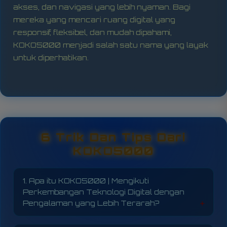
akses, dan navigasi yang lebih nyaman. Bagi
mereka yang mencari ruang digital yang
responsif, fleksibel, dan mudah dipahami,
KOKO5000 menjadi salah satu nama yang layak
untuk diperhatikan.
6 Trik Dan Tips Dari
KOKO5000
1. Apa itu KOKO5000 | Mengikuti
Perkembangan Teknologi Digital dengan
Pengalaman yang Lebih Terarah?
KOKO5000 adalah platform digital modern