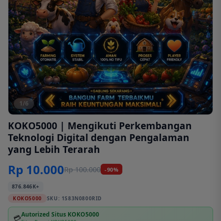
1/6
KOKO5000 | Mengikuti Perkembangan
Teknologi Digital dengan Pengalaman
yang Lebih Terarah
Rp 10.000
Rp 100.000
-90%
876.846K+
KOKO5000
SKU:
1S83N0800RID
Autorized Situs KOKO5000
💳