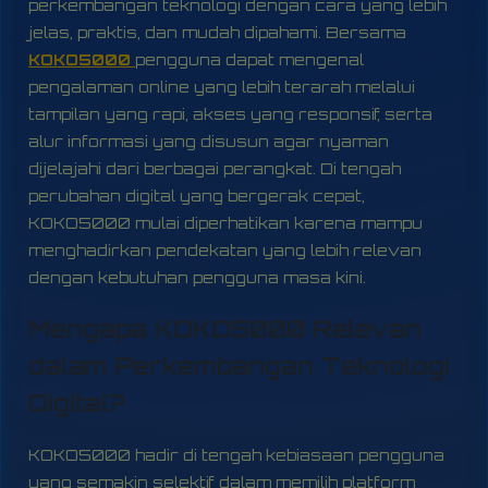
perkembangan teknologi dengan cara yang lebih
jelas, praktis, dan mudah dipahami. Bersama
KOKO5000
pengguna dapat mengenal
pengalaman online yang lebih terarah melalui
tampilan yang rapi, akses yang responsif, serta
alur informasi yang disusun agar nyaman
dijelajahi dari berbagai perangkat. Di tengah
perubahan digital yang bergerak cepat,
KOKO5000 mulai diperhatikan karena mampu
menghadirkan pendekatan yang lebih relevan
dengan kebutuhan pengguna masa kini.
Mengapa KOKO5000 Relevan
dalam Perkembangan Teknologi
Digital?
KOKO5000 hadir di tengah kebiasaan pengguna
yang semakin selektif dalam memilih platform