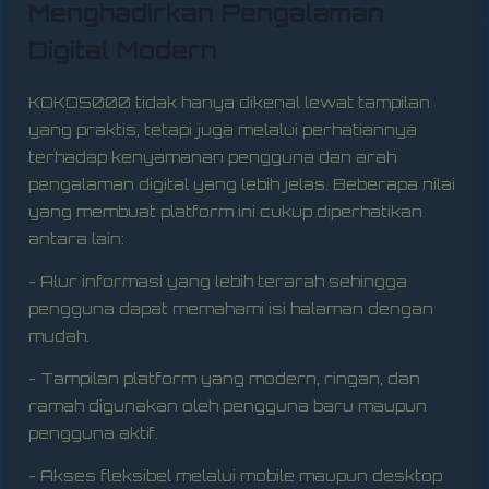
Menghadirkan Pengalaman
Digital Modern
KOKO5000 tidak hanya dikenal lewat tampilan
yang praktis, tetapi juga melalui perhatiannya
terhadap kenyamanan pengguna dan arah
pengalaman digital yang lebih jelas. Beberapa nilai
yang membuat platform ini cukup diperhatikan
antara lain:
- Alur informasi yang lebih terarah sehingga
pengguna dapat memahami isi halaman dengan
mudah.
- Tampilan platform yang modern, ringan, dan
ramah digunakan oleh pengguna baru maupun
pengguna aktif.
- Akses fleksibel melalui mobile maupun desktop